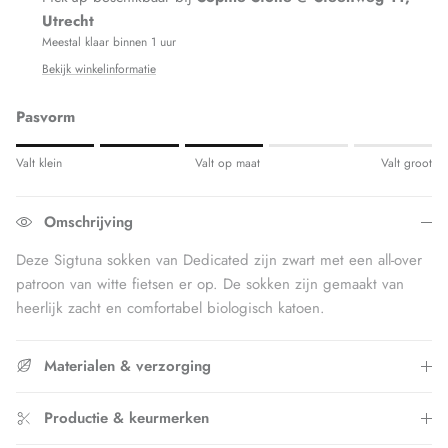
Utrecht
Meestal klaar binnen 1 uur
Bekijk winkelinformatie
Pasvorm
Rating of 1 means Valt klein.
Valt klein
Valt op maat
Valt groot
Middle rating means Valt op maat.
Rating of 5 means Valt groot.
Omschrijving
The rating of this product for "" is 3.
Deze Sigtuna sokken van Dedicated zijn zwart met een all-over
patroon van witte fietsen er op. De sokken zijn gemaakt van
heerlijk zacht en comfortabel biologisch katoen.
Materialen & verzorging
Productie & keurmerken