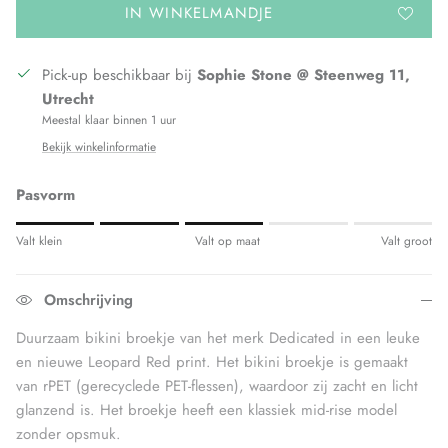
IN WINKELMANDJE
Pick-up beschikbaar bij
Sophie Stone @ Steenweg 11,
Utrecht
Meestal klaar binnen 1 uur
Bekijk winkelinformatie
Pasvorm
Rating of 1 means Valt klein.
Valt klein
Valt op maat
Valt groot
Middle rating means Valt op maat.
Rating of 5 means Valt groot.
Omschrijving
The rating of this product for "" is 3.
Duurzaam bikini broekje van het merk Dedicated in een leuke
en nieuwe Leopard Red print. Het bikini broekje is gemaakt
van rPET (gerecyclede PET-flessen), waardoor zij zacht en licht
glanzend is.
Het broekje heeft een klassiek mid-rise model
zonder opsmuk.