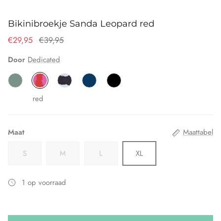
Bikinibroekje Sanda Leopard red
€29,95
€39,95
Door
Dedicated
red
Maat
Maattabel
S
M
L
XL
1 op voorraad