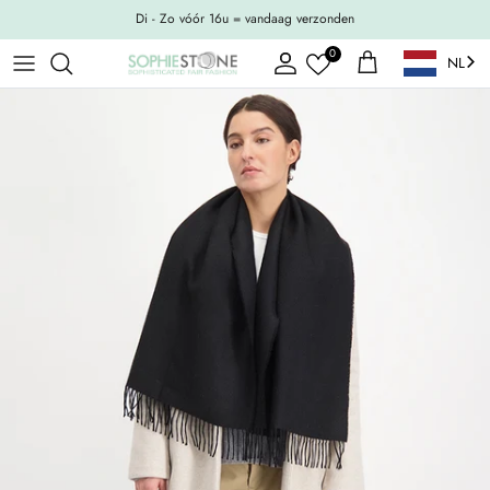
Ga naar inhoud
Di - Zo vóór 16u = vandaag verzonden
0
NL
Account
Winkelwagen