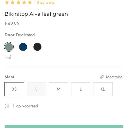
1
Reviews
Bikinitop Alva leaf green
€49,95
Door
Dedicated
leaf
Maat
Maattabel
XS
S
M
L
XL
1 op voorraad