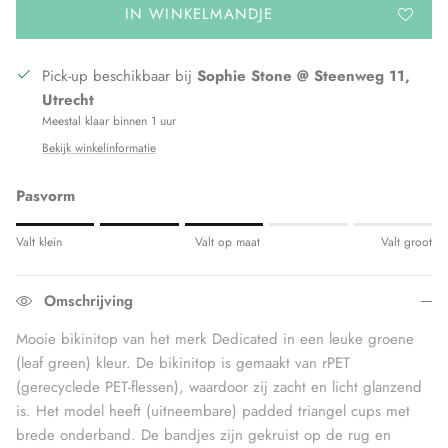
IN WINKELMANDJE
Pick-up beschikbaar bij
Sophie Stone @ Steenweg 11,
Utrecht
Meestal klaar binnen 1 uur
Bekijk winkelinformatie
Pasvorm
Rating of 1 means Valt klein.
Valt klein
Valt op maat
Valt groot
Middle rating means Valt op maat.
Rating of 5 means Valt groot.
Omschrijving
The rating of this product for "" is 3.
Mooie bikinitop van het merk Dedicated in een leuke groene
(leaf green) kleur. De bikinitop is gemaakt van rPET
(gerecyclede PET-flessen), waardoor zij zacht en licht glanzend
is. Het model heeft (uitneembare) padded triangel cups met
brede onderband. De bandjes zijn gekruist op de rug en