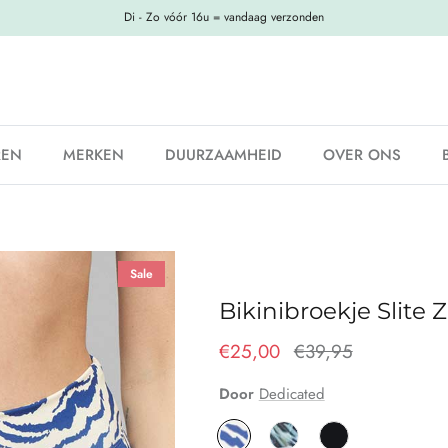
Di - Zo vóór 16u = vandaag verzonden
REN
MERKEN
DUURZAAMHEID
OVER ONS
Sale
Bikinibroekje Slite 
€25,00
€39,95
Door
Dedicated