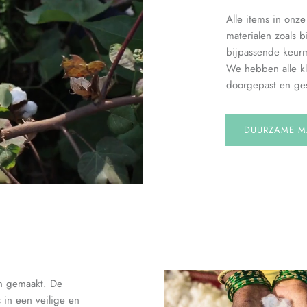
Alle items in onz
materialen zoals b
bijpassende keur
We hebben alle kl
doorgepast en ges
DUURZAME M
en gemaakt. De
in een veilige en