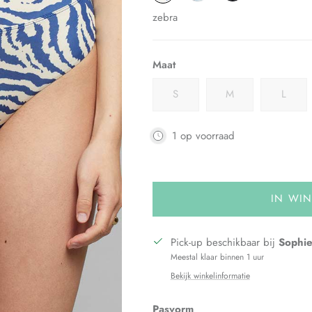
zebra
Maat
S
M
L
1 op voorraad
IN WI
Pick-up beschikbaar bij
Sophie
Meestal klaar binnen 1 uur
Bekijk winkelinformatie
Pasvorm