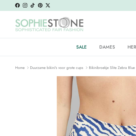
Ga naar inhoud
Facebook
Instagram
TikTok
Pinterest
Twitter
SALE
DAMES
HE
Home
Duurzame bikini's voor grote cups
Bikinibroekje Slite Zebra Blue