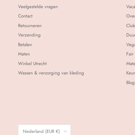
Veelgestelde vragen
Vaca
Contact
Over
Retourneren
Club
Verzending
Duu
Betalen
Vega
Maten
Fair
Winkel Utrecht
Mate
Wassen & verzorging van kleding
Keu
Blog
Land/Regio
Nederland (EUR €)