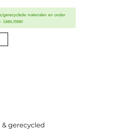
e/gerecyclede materialen en onder
n.
Lees meer
.
?
h & gerecycled