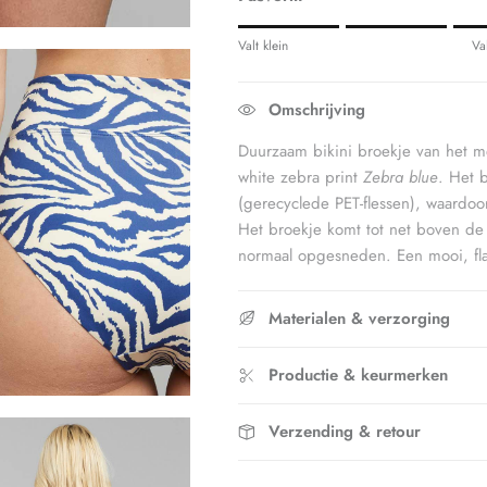
Rating of 1 means Valt klein.
Valt klein
Va
Middle rating means Valt op maat.
Rating of 5 means Valt groot.
Omschrijving
The rating of this product for "" is 
Duurzaam bikini broekje van het 
white zebra print
Zebra blue
. Het 
(gerecyclede PET-flessen), waardoor 
Het broekje komt tot net boven de n
normaal opgesneden. Een mooi, fla
Materialen & verzorging
Productie & keurmerken
Verzending & retour