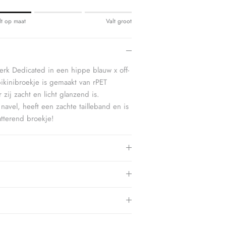
lt op maat
Valt groot
3.
merk Dedicated
in een hippe blauw x off-
bikinibroekje is gemaakt van rPET
zij zacht en licht glanzend is.
avel, heeft een zachte tailleband en is
tterend broekje!