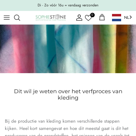
Ga naar inhoud
Di - Zo vóór 16u = vandaag verzonden
0
NL
Account
Winkelwagen
Dit wil je weten over het verfproces van
kleding
Bij de productie van kleding komen verschillende stappen
kijken. Heel kort samengevat en hoe dit meestal gaat is dit het
produceren van de grondstoffen, het spinnen van de vezels tot