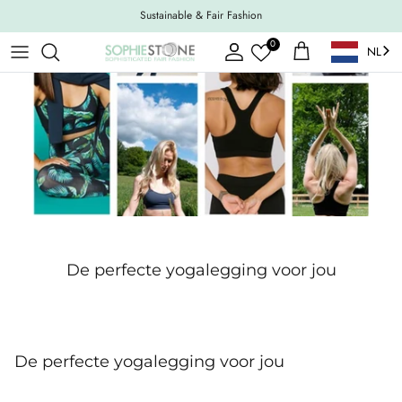
Ga naar inhoud
Sustainable & Fair Fashion
0
NL
Account
Winkelwagen
De perfecte yogalegging voor jou
De perfecte yogalegging voor jou