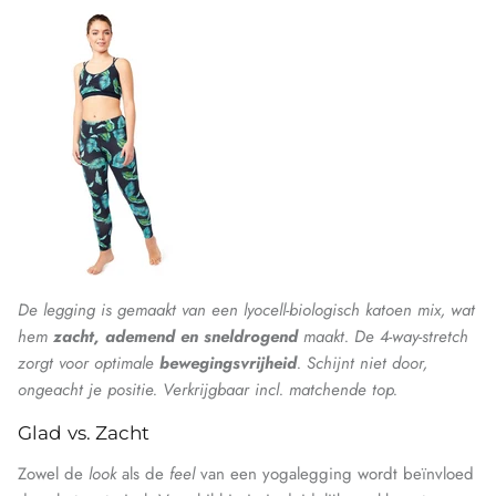
De legging is gemaakt van een lyocell-biologisch katoen mix, wat
hem
zacht, ademend en sneldrogend
maakt. De 4-way-stretch
zorgt voor optimale
bewegingsvrijheid
. Schijnt niet door,
ongeacht je positie. V
erkrijgbaar incl. matchende top.
Glad
vs.
Zacht
Zowel de
look
als de
feel
van een yogalegging wordt beïnvloed