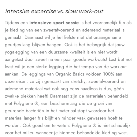
Intensive excercise
vs.
slow work-out
Tijdens een
intensieve sport sessie
is het voornamelijk fijn als
je kleding van een zweetafvoerend en ademend materiaal is
gemaakt. Daarnaast wil je het liefste niet dat onaangename
geurtjes lang blijven hangen. Ook is het belangrijk dat jouw
yogalegging van een duurzame kwaliteit is en niet wordt
aangetast door zweet na een paar goede work-outs! Last but not
least wil je een sterke legging die het tempo van de work-out
aankan. De leggings van Organic Basics voldoen 100% aan
deze eisen: ze zijn gemaakt van stretchy, zweetafvoerend en
ademend materiaal wat ook nog eens naadloos is dus, géén
zwakke plekken heeft! Daarnaast zijn de materialen behandeld
met Polygiene ®, een beschermlaag die de groei van
geurende bacteriën in het materiaal stopt waardoor het
materiaal langer fris blijft en minder vaak gewassen hoeft te
worden. Ook goed om te weten: Polygiene ® is niet schadelijk
voor het milieu wanneer je hiermee behandelde kleding wast.