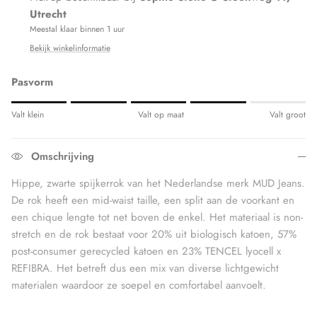
Utrecht
Meestal klaar binnen 1 uur
Bekijk winkelinformatie
Pasvorm
Rating of 1 means Valt klein.
Valt klein
Valt op maat
Valt groot
Middle rating means Valt op maat.
Rating of 5 means Valt groot.
Omschrijving
The rating of this product for "" is 4.
Hippe, zwarte spijkerrok van het Nederlandse merk MUD Jeans.
De rok heeft een mid-waist taille, een split aan de voorkant en
een chique lengte tot net boven de enkel. Het materiaal is n
on-
stretch en de rok bestaat voor 20% uit biologisch katoen, 57%
post-consumer gerecycled katoen en 23% TENCEL lyocell x
REFIBRA
. Het betreft dus een mix van diverse
lichtgewicht
materialen waardoor ze soepel en comfortabel aanvoelt.