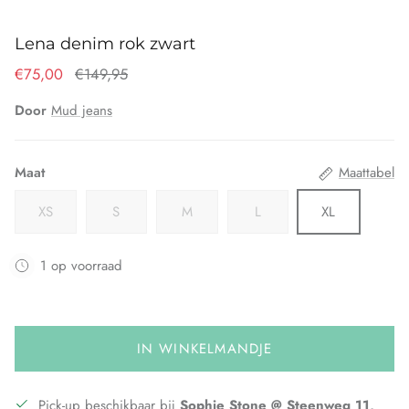
Lena denim rok zwart
€75,00
€149,95
Door
Mud jeans
Maat
Maattabel
XS
S
M
L
XL
1 op voorraad
IN WINKELMANDJE
Pick-up beschikbaar bij
Sophie Stone @ Steenweg 11,