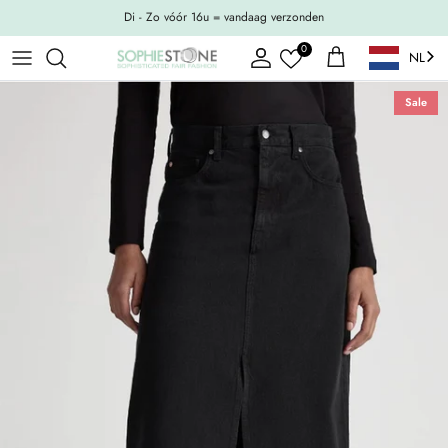
Ga naar inhoud
Di - Zo vóór 16u = vandaag verzonden
0
NL
Account
Winkelwagen
Sale