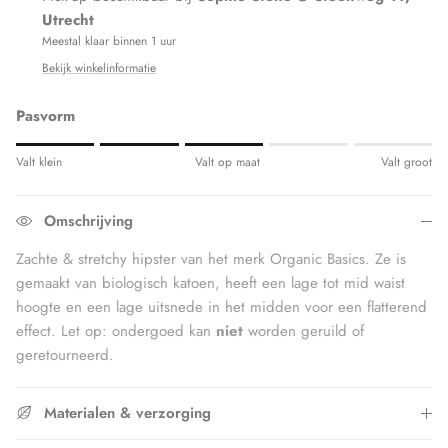
Utrecht
Meestal klaar binnen 1 uur
Bekijk winkelinformatie
Pasvorm
Rating of 1 means Valt klein.
Valt klein
Valt op maat
Valt groot
Middle rating means Valt op maat.
Rating of 5 means Valt groot.
Omschrijving
The rating of this product for "" is 3.
Zachte & stretchy hipster van het merk Organic Basics. Ze is
gemaakt van biologisch katoen, heeft een lage tot mid waist
hoogte en een lage uitsnede in het midden voor een flatterend
effect.
Let op: ondergoed kan
niet
worden geruild of
geretourneerd.
Materialen & verzorging