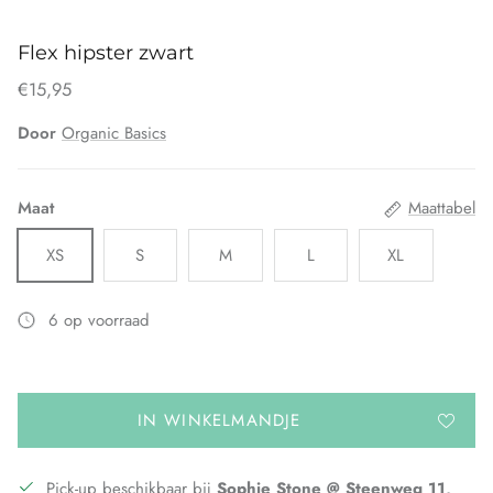
Flex hipster zwart
€15,95
Door
Organic Basics
Maat
Maattabel
XS
S
M
L
XL
6 op voorraad
IN WINKELMANDJE
Pick-up beschikbaar bij
Sophie Stone @ Steenweg 11,