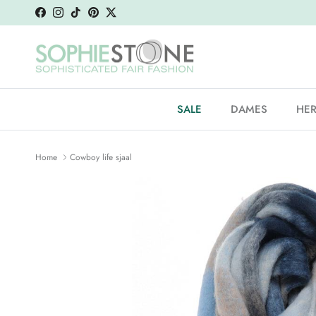
Ga naar inhoud
Facebook
Instagram
TikTok
Pinterest
Twitter
SALE
DAMES
HE
Home
Cowboy life sjaal