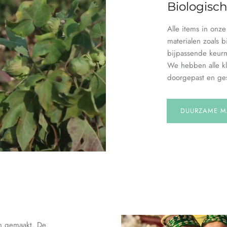
Biologisc
Alle items in onz
materialen zoals b
bijpassende keur
We hebben alle kl
doorgepast en ges
DUURZAME M
en gemaakt. De