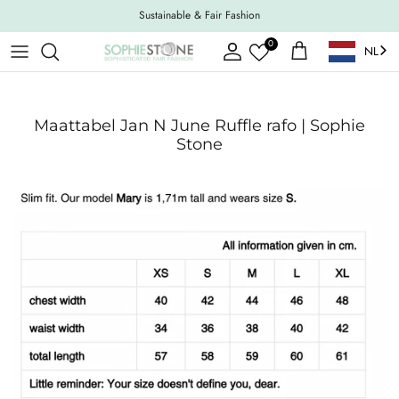
Ga naar inhoud
Sustainable & Fair Fashion
0
NL
Account
Winkelwagen
Maattabel Jan N June Ruffle rafo | Sophie
Stone