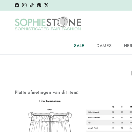
Ga naar inhoud
Facebook
Instagram
TikTok
Pinterest
Twitter
SALE
DAMES
HE
Platte afmetingen van dit item: