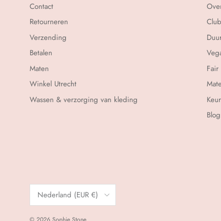
Contact
Over
Retourneren
Club
Verzending
Duu
Betalen
Vega
Maten
Fair
Winkel Utrecht
Mate
Wassen & verzorging van kleding
Keu
Blog
Land/Regio
Nederland (EUR €)
© 2026
Sophie Stone
.