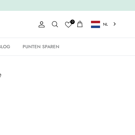
0
NL
Account
Winkelwagen
Zoeken
BLOG
PUNTEN SPAREN
e