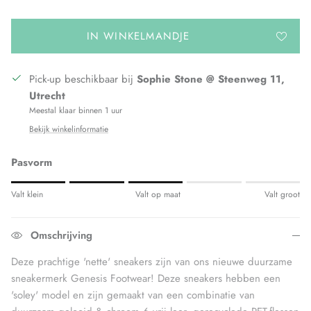
IN WINKELMANDJE
Pick-up beschikbaar bij
Sophie Stone @ Steenweg 11,
Utrecht
Meestal klaar binnen 1 uur
Bekijk winkelinformatie
Pasvorm
Rating of 1 means Valt klein.
Valt klein
Valt op maat
Valt groot
Middle rating means Valt op maat.
Rating of 5 means Valt groot.
Omschrijving
The rating of this product for "" is 3.
Deze prachtige 'nette' sneakers zijn van ons nieuwe duurzame
sneakermerk Genesis Footwear! Deze sneakers hebben een
'soley' model en zijn gemaakt van een combinatie van