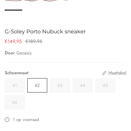
G-Soley Porto Nubuck sneaker
€149,95
€189,95
Door
Genesis
Schoenmaat
Maattabel
41
42
43
44
45
46
1 op voorraad