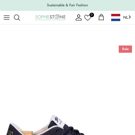
Ga naar inhoud
Sustainable & Fair Fashion
0
NL
Account
Winkelwagen
Sale