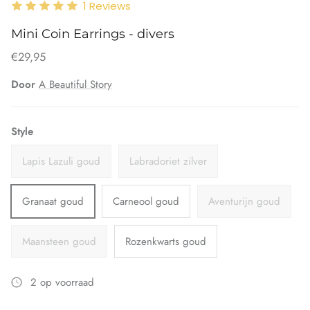
1
Reviews
Mini Coin Earrings - divers
€29,95
Door
A Beautiful Story
Style
Lapis Lazuli goud
Labradoriet zilver
Granaat goud
Carneool goud
Aventurijn goud
Maansteen goud
Rozenkwarts goud
2 op voorraad