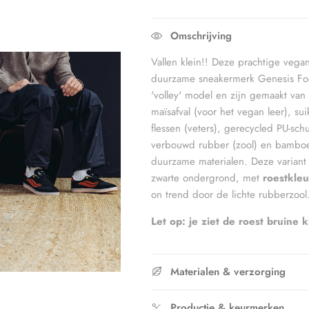
Middle rating means Valt op maat.
Rating of 5 means Valt groot.
Omschrijving
The rating of this product for "" is 
Vallen klein!! Deze prachtige vega
duurzame sneakermerk Genesis Fo
'volley' model en zijn gemaakt va
maïsafval (voor het vegan leer), su
flessen (veters), gerecycled PU-sc
verbouwd rubber (zool) en bamboe 
duurzame materialen. Deze variant
zwarte ondergrond, met
roestkleu
on trend door de lichte rubberzool
Let op: je ziet de roest bruine 
Materialen & verzorging
Productie & keurmerken