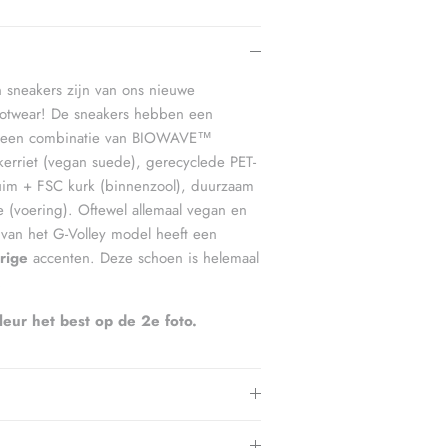
1.
n sneakers zijn van ons nieuwe
otwear! De sneakers hebben een
n een combinatie van
BIOWAVE™
ikerriet (vegan suede), gerecyclede PET-
huim + FSC kurk (binnenzool), duurzaam
(voering). Oftewel allemaal vegan en
 van het G-Volley model heeft een
rige
accenten. Deze schoen is helemaal
.
kleur het best op de 2e foto.