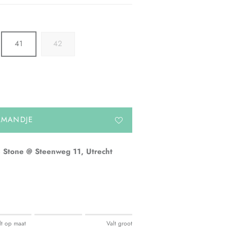
41
42
LMANDJE
 Stone @ Steenweg 11, Utrecht
lt op maat
Valt groot