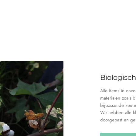
Biologisc
Alle items in onz
materialen zoals b
bijpassende keur
We hebben alle kl
doorgepast en ges