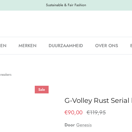
Sustainable & Fair Fashion
REN
MERKEN
DUURZAAMHEID
OVER ONS
sneakers
Sale
G-Volley Rust Serial
€90,00
€119,95
Door
Genesis