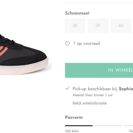
Schoenmaat
38
39
40
1 op voorraad
IN WINKE
Pick-up beschikbaar bij
Sophie
Meestal klaar binnen 1 uur
Bekijk winkelinformatie
Pasvorm
Rating of 1 means Valt klein.
Valt klein
Va