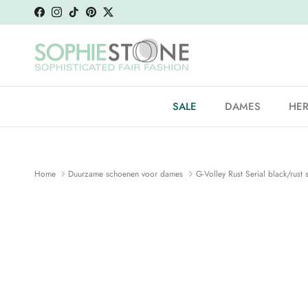
Ga naar inhoud
Facebook
Instagram
TikTok
Pinterest
Twitter
SALE
DAMES
HE
Home
Duurzame schoenen voor dames
G-Volley Rust Serial black/rust 