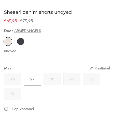
Sheaari denim shorts undyed
€69,95
€79,95
Door
ARMEDANGELS
undyed
Maat
Maattabel
26
27
28
29
30
31
1 op voorraad