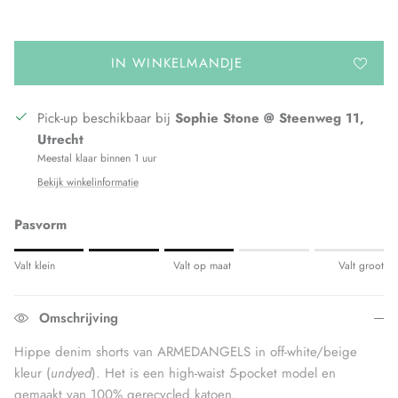
IN WINKELMANDJE
Pick-up beschikbaar bij
Sophie Stone @ Steenweg 11,
Utrecht
Meestal klaar binnen 1 uur
Bekijk winkelinformatie
Pasvorm
Rating of 1 means Valt klein.
Valt klein
Valt op maat
Valt groot
Middle rating means Valt op maat.
Rating of 5 means Valt groot.
Omschrijving
The rating of this product for "" is 3.
Hippe denim shorts van ARMEDANGELS in off-white/beige
kleur (
undyed
). Het is een high-waist 5-pocket model en
gemaakt van 100% gerecycled katoen.