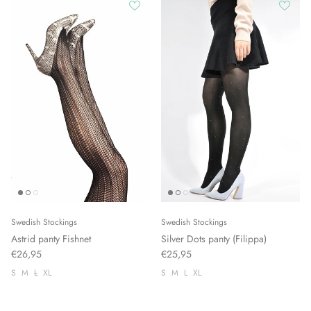
Swedish Stockings
Swedish Stockings
Astrid panty Fishnet
Silver Dots panty (Filippa)
€26,95
€25,95
S
M
L
XL
S
M
L
XL