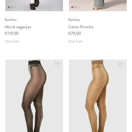
Rainkiss
Rainkiss
Moiré regenjas
Camo Poncho
€119,00
€79,00
One Size
One Size