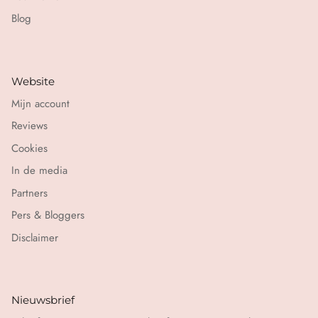
Blog
Website
Mijn account
Reviews
Cookies
In de media
Partners
Pers & Bloggers
Disclaimer
Nieuwsbrief