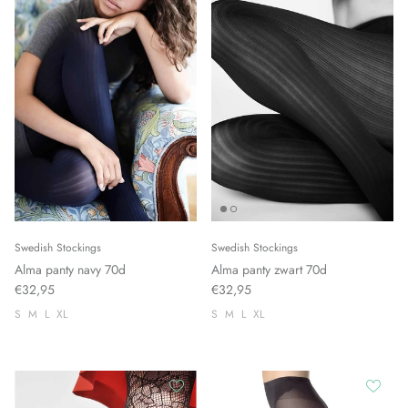
Swedish Stockings
Swedish Stockings
Alma panty navy 70d
Alma panty zwart 70d
€32,95
€32,95
S
M
L
XL
S
M
L
XL