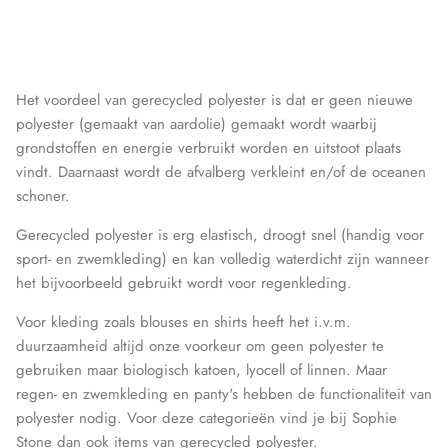
Het voordeel van gerecycled polyester is dat er geen nieuwe
polyester (gemaakt van aardolie) gemaakt wordt waarbij
grondstoffen en energie verbruikt worden en uitstoot plaats
vindt. Daarnaast wordt de afvalberg verkleint en/of de oceanen
schoner.
Gerecycled polyester is erg elastisch, droogt snel (handig voor
sport- en zwemkleding) en kan volledig waterdicht zijn wanneer
het bijvoorbeeld gebruikt wordt voor regenkleding.
Voor kleding zoals blouses en shirts heeft het i.v.m.
duurzaamheid altijd onze voorkeur om geen polyester te
gebruiken maar biologisch katoen, lyocell of linnen. Maar
regen- en zwemkleding en panty's hebben de functionaliteit van
polyester nodig. Voor deze categorieën vind je bij Sophie
Stone dan ook items van gerecycled polyester.