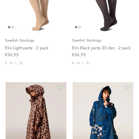
Swedish Stockings
Swedish Stockings
Elin Light panty - 2 pack
Elin Black panty 20 den - 2 pack
€36,95
€36,95
S
M
L
XL
S
M
L
XL