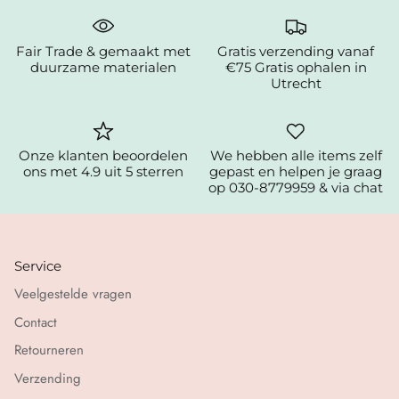
Fair Trade & gemaakt met
Gratis verzending vanaf
duurzame materialen
€75 Gratis ophalen in
Utrecht
Onze klanten beoordelen
We hebben alle items zelf
ons met 4.9 uit 5 sterren
gepast en helpen je graag
op 030-8779959 & via chat
Service
Veelgestelde vragen
Contact
Retourneren
Verzending