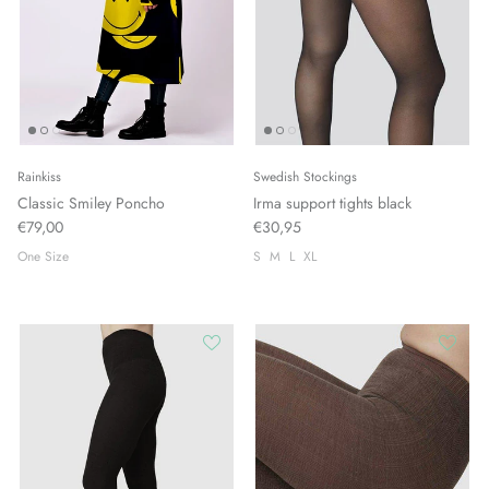
Rainkiss
Swedish Stockings
Classic Smiley Poncho
Irma support tights black
€79,00
€30,95
One Size
S
M
L
XL