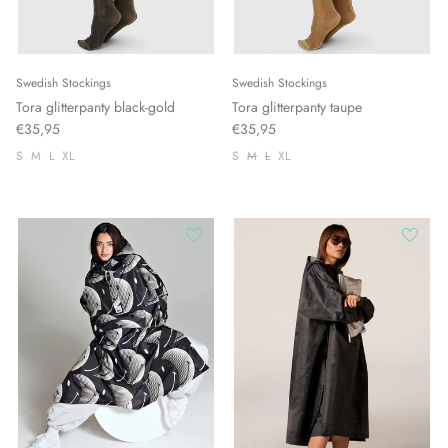
Swedish Stockings
Swedish Stockings
Tora glitterpanty black-gold
Tora glitterpanty taupe
€35,95
€35,95
S
M
L
XL
S
M
L
XL