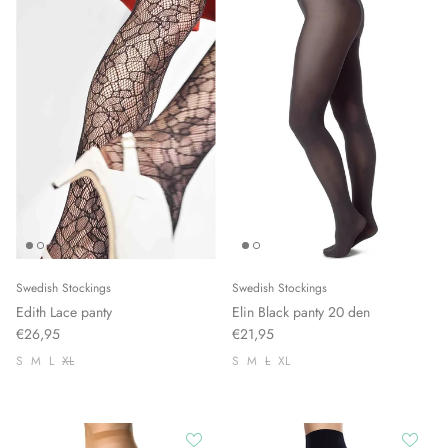
Swedish Stockings
Swedish Stockings
Edith Lace panty
Elin Black panty 20 den
€26,95
€21,95
S
M
L
XL
S
M
L
XL