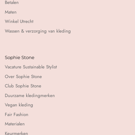
Betalen
Maten
Winkel Utrecht
Wassen & verzorging van kleding
Sophie Stone
Vacature Sustainable Stylist
Over Sophie Stone
Club Sophie Stone
Duurzame kledingmerken
Vegan kleding
Fair Fashion
Materialen
Keurmerken