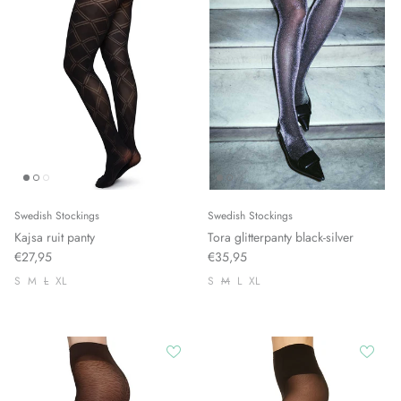
Swedish Stockings
Swedish Stockings
Kajsa ruit panty
Tora glitterpanty black-silver
€27,95
€35,95
S
M
L
XL
S
M
L
XL