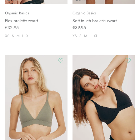
Organic Basics
Organic Basics
Flex bralette zwart
Soft touch bralette zwart
€32,95
€39,95
XS
S
M
L
XL
XS
S
M
L
XL