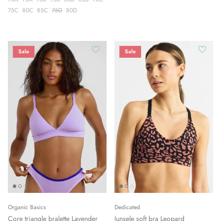
75C
80C
85C
75D
80D
Sale
Sale
Organic Basics
Dedicated
Core triangle bralette Lavender
Junsele soft bra Leopard