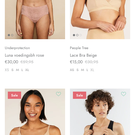
Underprotection
People Tree
Luna voedingsbh rose
Lace Bra Beige
€30,00
€59,95
€15,00
€30,95
XS
S
M
L
XL
XS
S
M
L
XL
Sale
Sale