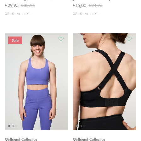
€29,95
€38,95
€15,00
€24,95
XS
S
M
L
XL
XS
S
M
L
XL
Sale
Girlfriend Collective
Girlfriend Collective