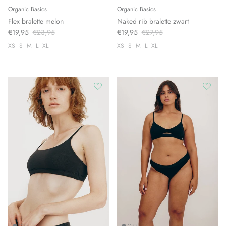
Organic Basics
Organic Basics
Flex bralette melon
Naked rib bralette zwart
€19,95
€23,95
€19,95
€27,95
XS
S
M
L
XL
XS
S
M
L
XL