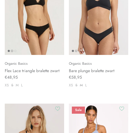
Organic Basics
Organic Basics
Flex Lace triangle bralette zwart
Bare plunge bralette zwart
€48,95
€58,95
XS
S
M
L
XS
S
M
L
Sale