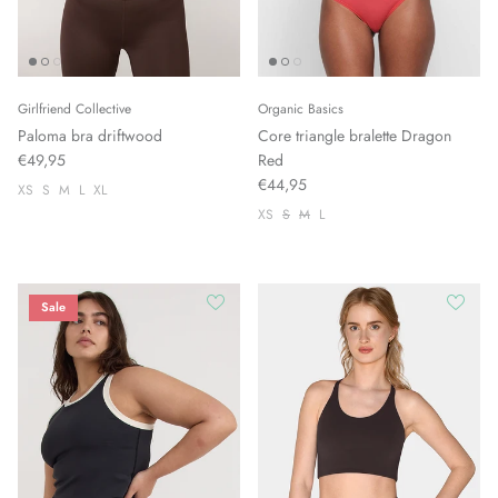
Girlfriend Collective
Organic Basics
Paloma bra driftwood
Core triangle bralette Dragon
€49,95
Red
€44,95
XS
S
M
L
XL
XS
S
M
L
Sale