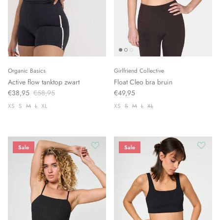
Organic Basics
Girlfriend Collective
Active flow tanktop zwart
Float Cleo bra bruin
€38,95
€58,95
€49,95
XS
S
M
L
XL
XS
S
M
L
XL
Sale
Sale