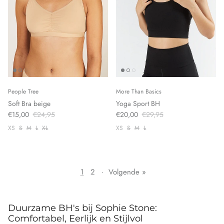
People Tree
More Than Basics
Soft Bra beige
Yoga Sport BH
€15,00
€24,95
€20,00
€29,95
XS
S
M
L
XL
XS
S
M
L
1
2
·
Volgende »
Duurzame BH's bij Sophie Stone:
Comfortabel, Eerlijk en Stijlvol