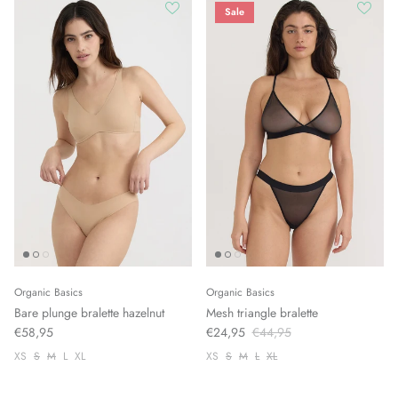
Sale
Organic Basics
Organic Basics
Bare plunge bralette hazelnut
Mesh triangle bralette
€58,95
€24,95
€44,95
XS
S
M
L
XL
XS
S
M
L
XL