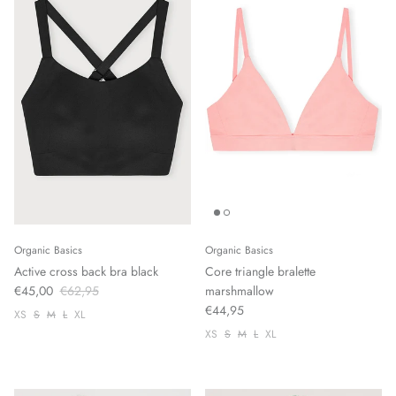
Organic Basics
Organic Basics
Active cross back bra black
Core triangle bralette
€45,00
€62,95
marshmallow
€44,95
XS
S
M
L
XL
XS
S
M
L
XL