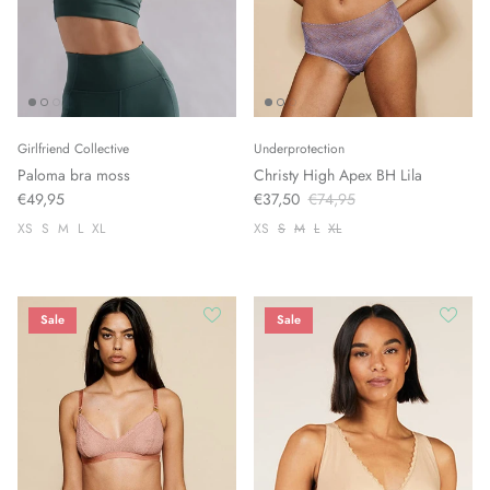
Girlfriend Collective
Underprotection
Paloma bra moss
Christy High Apex BH Lila
€49,95
€37,50
€74,95
XS
S
M
L
XL
XS
S
M
L
XL
Sale
Sale