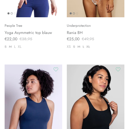
People Tree
Underprotection
Yoga Asymmetric top blauw
Rania BH
€22,00
€38,95
€25,00
€49,95
S
M
L
XL
XS
S
M
L
XL