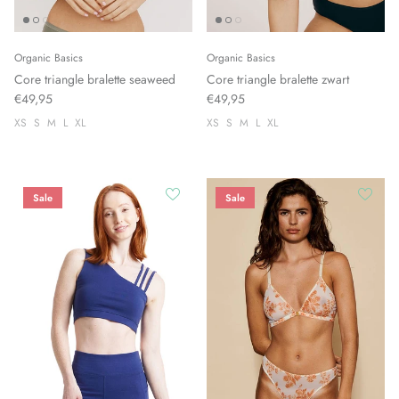
Organic Basics
Organic Basics
Core triangle bralette seaweed
Core triangle bralette zwart
€49,95
€49,95
XS
S
M
L
XL
XS
S
M
L
XL
Sale
Sale