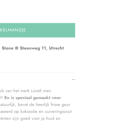
NKELMANDJE
 Stone @ Steenweg 11, Utrecht
ick van het merk Loveli.men
t!
En is speciaal gemaakt voor
uurlijk, bevat de heerlijk frisse geur
aseerd op kokosolie en zuiveringszout
diënten zijn goed voor je huid en