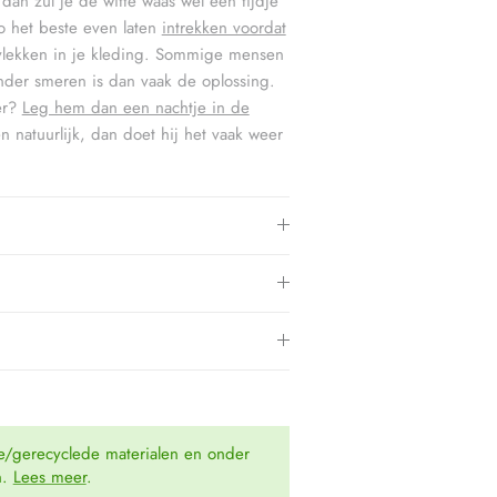
an zul je de witte waas wel een tijdje
o het beste even laten
intrekken voordat
vlekken in je kleding. Sommige mensen
der smeren is dan vaak de oplossing.
er?
Leg hem dan een nachtje in de
 natuurlijk, dan doet hij het vaak weer
e/gerecyclede materialen en onder
n.
Lees meer
.