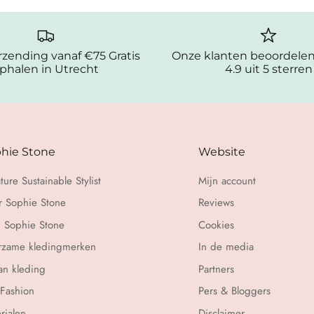
erzending vanaf €75 Gratis
Onze klanten beoordele
phalen in Utrecht
4.9 uit 5 sterren
hie Stone
Website
ture Sustainable Stylist
Mijn account
 Sophie Stone
Reviews
 Sophie Stone
Cookies
rzame kledingmerken
In de media
n kleding
Partners
 Fashion
Pers & Bloggers
rialen
Disclaimer