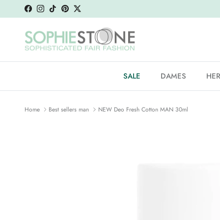
Ga naar inhoud
Facebook
Instagram
TikTok
Pinterest
Twitter
SALE
DAMES
HE
Home
Best sellers man
NEW Deo Fresh Cotton MAN 30ml