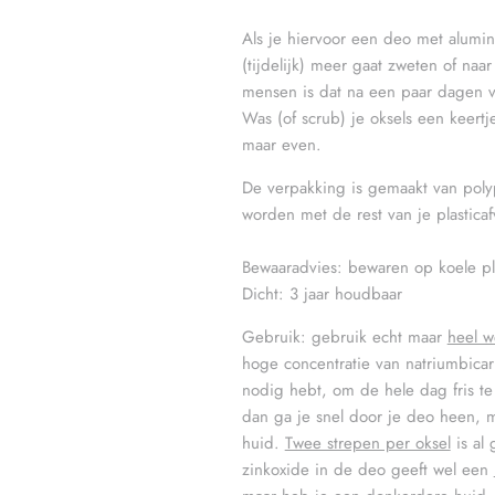
Als je hiervoor een deo met alumin
(tijdelijk) meer gaat zweten of naa
mensen is dat na een paar dagen vo
Was (of scrub) je oksels een keertj
maar even.
De verpakking is gemaakt van polyp
worden met de rest van je plasticaf
Bewaaradvies: bewaren op koele p
Dicht: 3 jaar houdbaar
Gebruik: gebruik echt maar
heel w
hoge concentratie van natriumbica
nodig hebt, om de hele dag fris te 
dan ga je snel door je deo heen, ma
huid.
Twee strepen per oksel
is al
zinkoxide in de deo geeft wel een