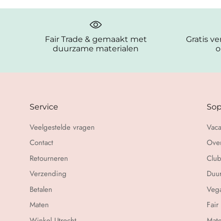
Fair Trade & gemaakt met
Gratis v
duurzame materialen
o
Service
Sop
Veelgestelde vragen
Vaca
Contact
Over
Retourneren
Club
Verzending
Duu
Betalen
Vega
Maten
Fair
Winkel Utrecht
Mate