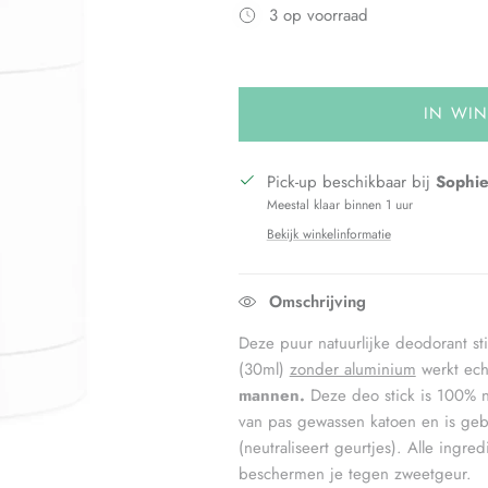
3 op voorraad
IN WI
Pick-up beschikbaar bij
Sophie
Meestal klaar binnen 1 uur
Bekijk winkelinformatie
Omschrijving
Deze puur natuurlijke deodorant st
(30ml)
zonder aluminium
werkt ech
mannen.
Deze deo stick is 100% nat
van pas gewassen katoen en is geb
(neutraliseert geurtjes). Alle ingre
beschermen je tegen zweetgeur.