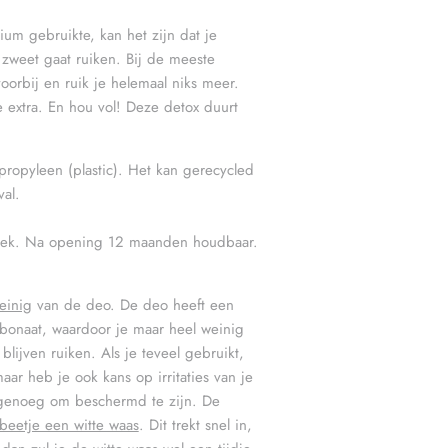
ium gebruikte, kan het zijn dat je
r zweet gaat ruiken. Bij de meeste
orbij en ruik je helemaal niks meer.
e extra. En hou vol! Deze detox duurt
ropyleen (plastic). Het kan gerecycled
val.
lek. Na opening 12 maanden houdbaar.
einig
van de deo. De deo heeft een
rbonaat, waardoor je maar heel weinig
blijven ruiken. Als je teveel gebruikt,
ar heb je ook kans op irritaties van je
 genoeg om beschermd te zijn. De
beetje een witte waas
. Dit trekt snel in,