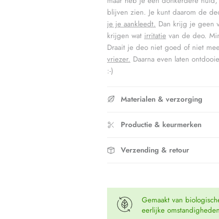
maar heb je een donkerdere huid, d
blijven zien. Je kunt daarom de de
je je aankleedt.
Dan krijg je geen 
krijgen wat
irritatie
van de deo. Min
Draait je deo niet goed of niet me
vriezer.
Daarna even laten ontdooien
:-)
Materialen & verzorging
Productie & keurmerken
Verzending & retour
Gemaakt van biologisch
eerlijke omstandighede