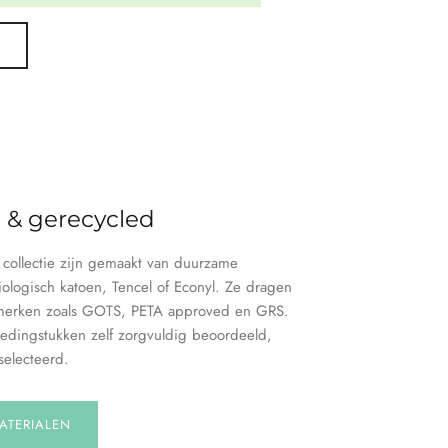
?
h & gerecycled
e collectie zijn gemaakt van duurzame
iologisch katoen, Tencel of Econyl. Ze dragen
merken zoals GOTS, PETA approved en GRS.
edingstukken zelf zorgvuldig beoordeeld,
electeerd.
ATERIALEN