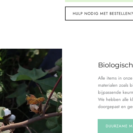
HULP NODIG MET BESTELLEN
Biologisc
Alle items in onz
materialen zoals b
bijpassende keur
We hebben alle kl
doorgepast en ges
DUURZAME M