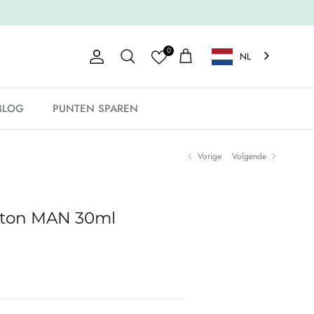
0
NL
Account
Winkelwagen
Zoeken
BLOG
PUNTEN SPAREN
Vorige
Volgende
tton MAN 30ml